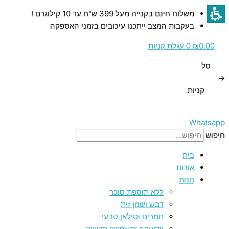
דילוג
כמות
כמות
כמות
משלוח חינם בקנייה מעל 399 ש"ח עד 10 קילוגרם !
לתוכן
של
של
של
בעקבות המצב ייתכנו עיכובים בזמני האספקה
רימון
רימון
תפוח
דקורטיבי
דקורטיבי
דקורטיבי
0.00
₪
0
עגלת קניות
לבן
מעץ
אדום
סל
עם
עם
עם
→
עלה
תבליט
תבליט
קניות
מוזהב
ירושלים
ירושלים
בזהב
בזהב
Whatsapp
חיפוש
בית
אודות
חנות
ללא תוספת סוכר
דבש ושמן זית
תמרים וסילאן טבעי
יודאיקה ותשמישי קדושה