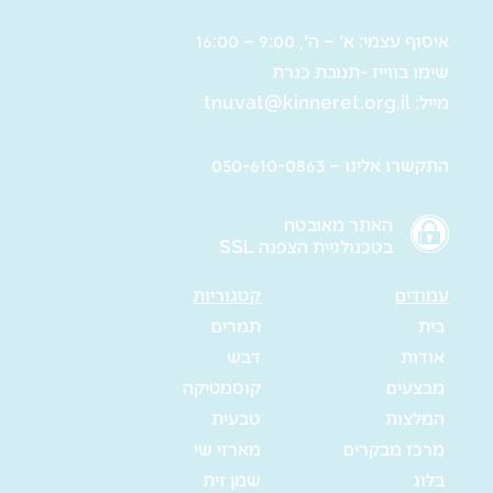
איסוף עצמי: א' – ה', 9:00 – 16:00
שימו בווייז -תנובת כנרת
מייל:
tnuvat@kinneret.org.il
התקשרו אלינו – 050-610-0863
האתר מאובטח
בטכנולגיית הצפנה SSL
עמודים
קטגוריות
בית
תמרים
אודות
דבש
מבצעים
קוסמטיקה
המלצות
טבעית
מרכז מבקרים
מארזי שי
בלוג
שמן זית