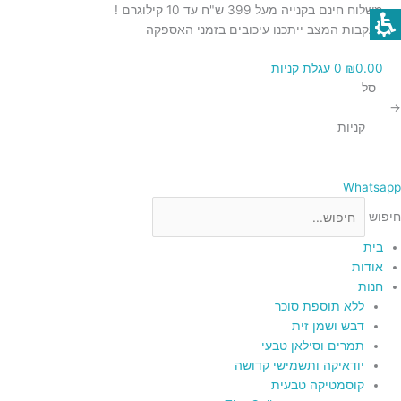
ילוג
כמות
כמות
משלוח חינם בקנייה מעל 399 ש"ח עד 10 קילוגרם !
תוכן
של
של
בעקבות המצב ייתכנו עיכובים בזמני האספקה
קרקרים
צימוקים
0.00
₪
0
עגלת קניות
כהים
אפויים
סל
200
בטעם
→
ג"ר
גבינה
קניות
ובצל
Whatsapp
חיפוש
בית
אודות
חנות
ללא תוספת סוכר
דבש ושמן זית
תמרים וסילאן טבעי
יודאיקה ותשמישי קדושה
קוסמטיקה טבעית