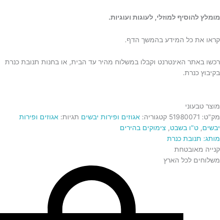
מומלץ להוסיף למוזלי, לעוגות ועוגיות.
קראו את כל המידע בהמשך הדף.
רכשו באתר האינטרנט וקבלו במשלוח מהיר עד הבית, או בחנות תנובת כנרת
בקיבוץ כנרת.
מוצר טבעוני
מק"ט:
51980071
קטגוריה:
אגוזים ופירות יבשים
תגיות:
אגוזים ופירות
יבשים
,
ט"ו בשבט
,
צימוקים בהירים
מותג: תנובת כנרת
קנייה מאובטחת
משלוחים לכל הארץ