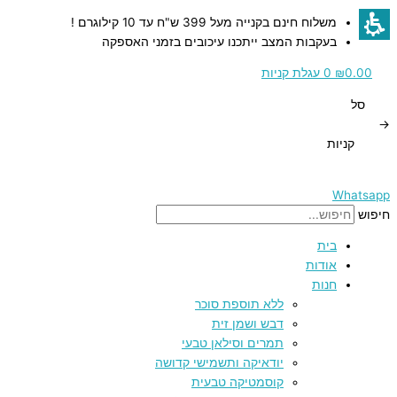
דילוג
כמות
כמות
כמות
כמות
משלוח חינם בקנייה מעל 399 ש"ח עד 10 קילוגרם !
לתוכן
של
של
של
של
בעקבות המצב ייתכנו עיכובים בזמני האספקה
צלחת
צלחת
צלחת
תרמוס
קינוח
הגשה
הגשה
נירוסטה
0.00
₪
0
עגלת קניות
מבודד
מקרמיקה
מקרמיקה
מקרמיקה
סל
–
זהב
בעיטורי
בעיטורי
→
1200
פרחים
פרחים
(מעוגלת)
קניות
–
–
–
מ"ל
19.5
27.5
גדולה
ס"מ
ס"מ
Whatsapp
חיפוש
בית
אודות
חנות
ללא תוספת סוכר
דבש ושמן זית
תמרים וסילאן טבעי
יודאיקה ותשמישי קדושה
קוסמטיקה טבעית