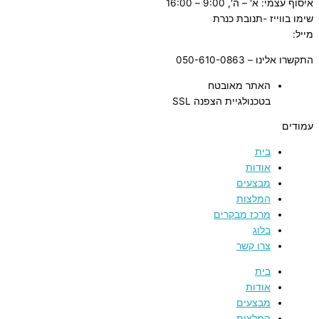
איסוף עצמי: א' – ה', 9:00 – 16:00
שימו בווייז -תנובת כנרת
מייל:
tnuvat@kinneret.org.il
התקשרו אלינו – 050-610-0863
האתר מאובטח
בטכנולגיית הצפנה SSL
עמודים
בית
אודות
מבצעים
המלצות
מרכז מבקרים
בלוג
צרו קשר
בית
אודות
מבצעים
המלצות