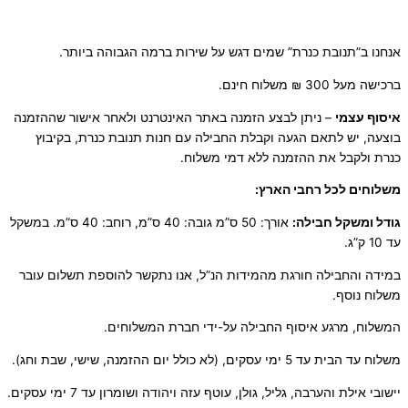
אנחנו ב”תנובת כנרת” שמים דגש על שירות ברמה הגבוהה ביותר.
ברכישה מעל 300 ₪ משלוח חינם.
איסוף עצמי
– ניתן לבצע הזמנה באתר האינטרנט ולאחר אישור שההזמנה
בוצעה, יש לתאם הגעה וקבלת החבילה עם חנות תנובת כנרת, בקיבוץ
כנרת ולקבל את ההזמנה ללא דמי משלוח.
משלוחים לכל רחבי הארץ:
גודל ומשקל חבילה:
אורך: 50 ס”מ גובה: 40 ס”מ, רוחב: 40 ס”מ. במשקל
עד 10 ק”ג.
במידה והחבילה חורגת מהמידות הנ”ל, אנו נתקשר להוספת תשלום עובר
משלוח נוסף.
המשלוח, מרגע איסוף החבילה על-ידי חברת המשלוחים.
משלוח עד הבית עד 5 ימי עסקים, (לא כולל יום ההזמנה, שישי, שבת וחג).
יישובי אילת והערבה, גליל, גולן, עוטף עזה ויהודה ושומרון עד 7 ימי עסקים.