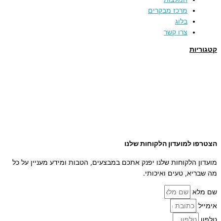
מרכז מבקרים
בלוג
צרו קשר
קטגוריות
תמרים
דבש
קוסמטיקה טבעית
מארזי שי
שמן זית
סילאן טבעי
ממרח תמרים
הצטרפו למועדון הלקוחות שלנו
מועדון הלקוחות שלנו יפנק אתכם במבצעים, הטבות ומידע מעניין על כל
מה שבריא, טעים ואיכותי.
שם מלא
אימייל
טלפון