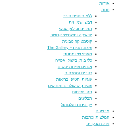
אודות
חנות
ללא תוספת סוכר
דבש ושמן זית
תמרים וסילאן טבעי
יודאיקה ותשמישי קדושה
קוסמטיקה טבעית
עיצוב הבית – The Gallery
מארזי שי ומתנות
כלי בית, בישול ואפייה
אגוזים ופירות יבשים
רטבים וממרחים
עוגיות וחטיפי בריאות
עוגיות, שוקולדים ומתוקים
תה וחליטות
תבלינים
יין, בירות ואלכוהול
מבצעים
המלצות וכתבות
מרכז מבקרים