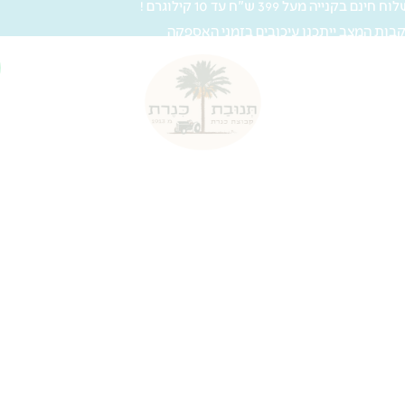
 חינם בקנייה מעל 399 ש"ח עד 10 קילוגרם !
בות המצב ייתכנו עיכובים בזמני האספקה