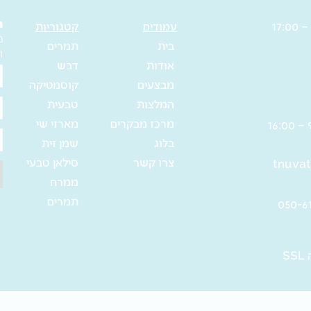
–
19.5
ה
עמודים
קטגוריות
מ
ס"מ
בית
תמרים
ו
אודות
דבש
ש
מבצעים
קוסמטיקה
מ
המלצות
טבעית
א
מרכז מבקרים
מארזי שי
ט
בלוג
שמן זית
צרו קשר
סילאן טבעי
tnuvat
ממרח
תמרים
S