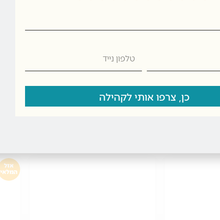
ן – יומיומי או חגיגי, ומעניק תחושת סטייל וניקיון בהגשה.
טלפון
נייד
כן, צרפו אותי לקהילה
מוצרים קשורים