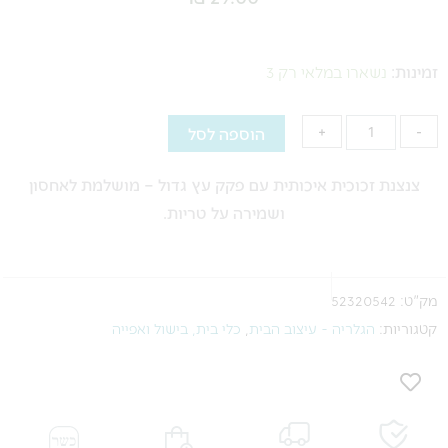
כמות
של
זמינות:
נשארו במלאי רק 3
צנצנת
זכוכית
הוספה לסל
+
-
עם
פקק
צנצנת זכוכית איכותית עם פקק עץ גדול – מושלמת לאחסון
עץ
ושמירה על טריות.
מק"ט:
52320542
קטגוריות:
הגלריה - עיצוב הבית
,
כלי בית, בישול ואפייה