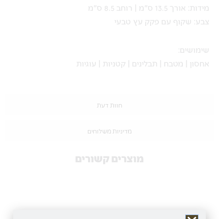
מידות: אורך 13.5 ס"מ | רוחב 8.5 ס"מ
צבע: שקוף עם פקק עץ טבעי
שימושים:
אחסון | מטבח | תבלינים | קטניות | עוגיות
חוות דעת
מדיניות משלוחים
מוצרים קשורים