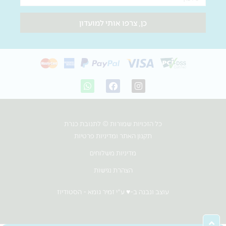
כן, צרפו אותי למועדון
W
F
I
h
a
n
a
c
s
t
e
t
s
b
a
כל הזכויות שמורות © לתנובת כנרת
a
o
g
p
o
r
תקנון האתר ומדיניות פרטיות
p
k
a
m
מדיניות משלוחים
הצהרת נגישות
עוצב ונבנה ב-♥︎ ע"י זמיר גומא - הסטודיוז