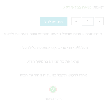
של
זמינות:
נשארו במלאי רק 3
קונפיטורה
שזיפים
הוספה לסל
+
-
פובידל
טבעית
קונפיטורה שזיפים פובידל טבעית משזיפי שגיב. טעם של ילדות!
-
310
מעל 60% פרי טרי שנקטף ממטעי הגליל העליון.
ג"ר
קראו את כל המידע בהמשך הדף.
מהרו לרכוש ולקבל במשלוח מהיר עד הבית.
מוצר טבעוני