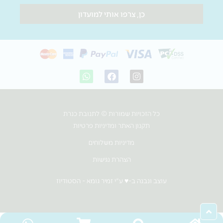
כן, צרפו אותי למועדון
W
F
I
h
a
n
a
c
s
t
e
t
s
b
a
כל הזכויות שמורות © לתנובת כנרת
a
o
g
p
o
r
תקנון האתר ומדיניות פרטיות
p
k
a
m
מדיניות משלוחים
הצהרת נגישות
עוצב ונבנה ב-♥︎ ע"י זמיר גומא - הסטודיוז