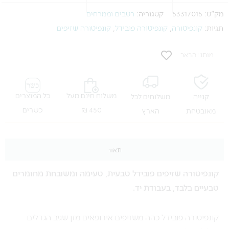
מק"ט:
53317015
קטגוריה:
רטבים וממרחים
תגיות:
קונפיטורה
,
קונפיטורה פובידל
,
קונפיטורה שזיפים
מותג: הבאר
משלוח חינם מעל
כל המוצרים
קנייה
משלוחים לכל
450 ₪
כשרים
מאובטחת
הארץ
תאור
קונפיטורה שזיפים פובידל טבעית, טעימה ומשובחת מחומרים
טבעיים בלבד, בעבודת יד.
קונפיטורה פובידל כהה משזיפים אירופאים מזן שגיב הגדלים