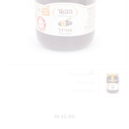
₪
42.00
כמות