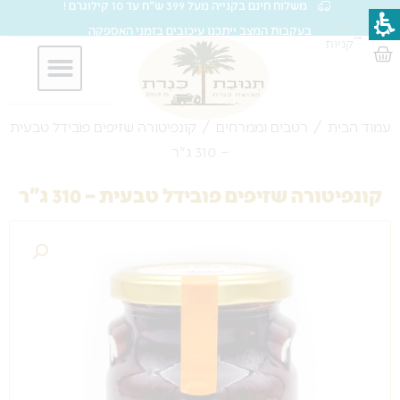
משלוח חינם בקנייה מעל 399 ש"ח עד 10 קילוגרם !
ילוג
סל
בעקבות המצב ייתכנו עיכובים בזמני האספקה
→
תוכן
קניות
עגלת
קניות
חברות וארגונים
עמוד הבית
/
רטבים וממרחים
/ קונפיטורה שזיפים פובידל טבעית
– 310 ג"ר
קונפיטורה שזיפים פובידל טבעית – 310 ג"ר