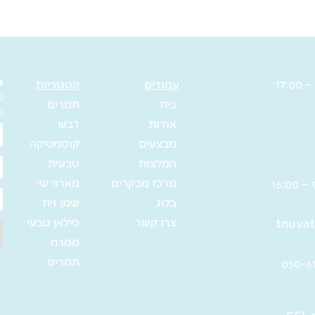
בעיטורי
פרחים
–
19.5
ה
עמודים
קטגוריות
מ
ס"מ
בית
תמרים
ו
אודות
דבש
ש
מבצעים
קוסמטיקה
מ
המלצות
טבעית
א
מרכז מבקרים
מארזי שי
ט
בלוג
שמן זית
צרו קשר
סילאן טבעי
tnuvat
ממרח
תמרים