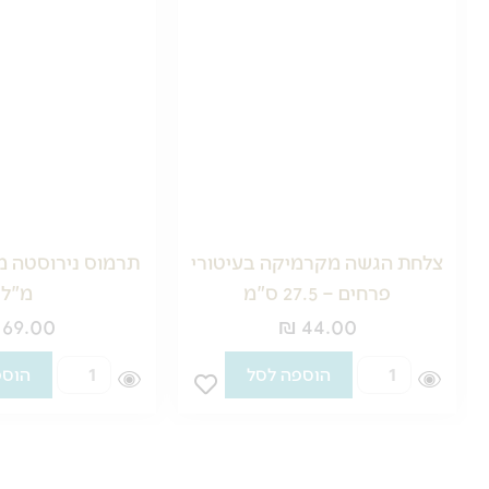
צלחת הגשה מקרמיקה בעיטורי
פרחים – 27.5 ס"מ
מ"ל
69.00
₪
44.00
כמות
כמות
הוספה לסל
הוספ
של
של
צלחת
תרמוס
הגשה
נירוסטה
מקרמיקה
מבודד