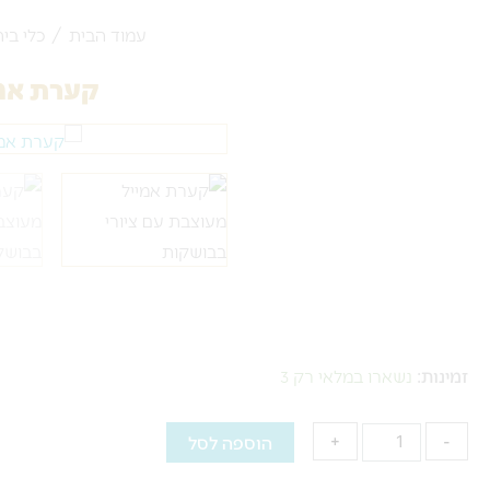
עמוד הבית
/
כלי בית
קערת אמי
כמות
זמינות:
נשארו במלאי רק 3
של
קערת
-
+
הוספה לסל
אמייל