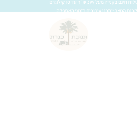
 חינם בקנייה מעל 399 ש"ח עד 10 קילוגרם !
בות המצב ייתכנו עיכובים בזמני האספקה