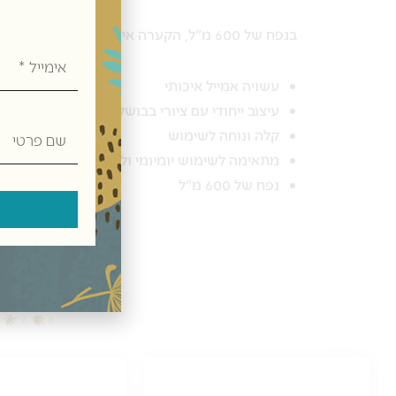
בנפח של 600 מ"ל, הקערה אידיאלית לסלטים, מרקים, דגנים ועוד.
אימייל
עשויה אמייל איכותי
עיצוב ייחודי עם ציורי בבושקות
שם
קלה ונוחה לשימוש
פרטי
מתאימה לשימוש יומיומי ולאירוח
נפח של 600 מ"ל