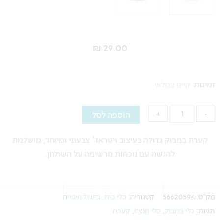
₪
29.00
כמות
של
זמינות:
קיים במלאי
קערת
במבוק
הוספה לסל
+
-
גדולה
ויטראז׳
קערת במבוק גדולה בעיצוב ויטראז׳ צבעוני ומיוחד, מושלמת
צבעוני
להגשה עם נוכחות מרשימה על השולחן.
מק"ט:
56620594
קטגוריה:
כלי בית, בישול ואפייה
תגיות:
כלי במבוק
,
כלי מנצח
,
קערה