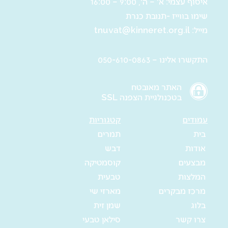
איסוף עצמי: א' – ה', 9:00 – 16:00
שימו בווייז -תנובת כנרת
מייל:
tnuvat@kinneret.org.il
התקשרו אלינו – 050-610-0863
האתר מאובטח
בטכנולגיית הצפנה SSL
עמודים
קטגוריות
בית
תמרים
אודות
דבש
מבצעים
קוסמטיקה
המלצות
טבעית
מרכז מבקרים
מארזי שי
בלוג
שמן זית
צרו קשר
סילאן טבעי