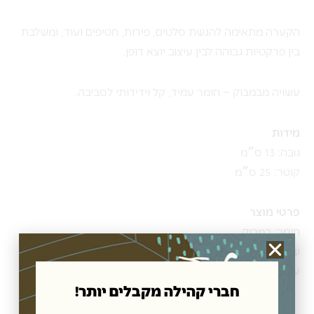
הקערה מתאימה להגשת סלטים, פירות, חטיפים ועוד, ומשלבת
בין פרקטיות גבוהה לבין עיצוב יוצא דופן.
עשויה מבמבוק – חומר עמיד, קל וידידותי לסביבה.
מידות
גובה: 13 ס״מ
קוטר: 25 ס״מ
פרטי מוצר
חומר: במבוק
שימוש: הגשה / סלטים / פירות
עיצוב: ויטראז׳ צבעוני
חברי קהילה מקבלים יותר!