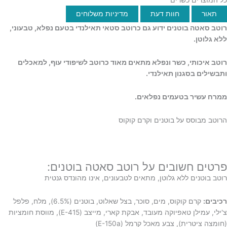
תאור
חוות דעת
מדיניות משלוחים
רוטב סאטה בוטנים ידוע גם כרוטב סטאי תאילנדי בטעם נפלא, טבעוני,
ללא גלוטן.
רוטב איכותי, כשר ונפלא
מתאים מאוד כרוטב לשיפודי עוף, למאכלים
ותבשילים בסגנון תאילנדי.
ממרח עשיר בטעמים נפלאים.
הרוטב מבוסס על בוטנים וקרם קוקוס
פרטים חשובים על רוטב סאטה בוטנים:
רוטב בוטנים ללא גלוטן, מתאים לטבעונים, אינו מהונדס גנטית
רכיבים:
קרם קוקוס, מים, סוכר, בצל שאלוט, בוטנים (6.5%), מלח, פלפל
צ'ילי, עמילן טאפיוקה מעובד, אבקת קארי, מייצב (E-415), מווסת חומציות
(חומצה ציטרית), צבע מאכל קרמל (E-150a)