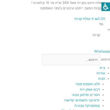
ילוג
כמות
כמות
כמות
כמות
משלוח חינם בקנייה מעל 399 ש"ח עד 10 קילוגרם !
תוכן
של
של
של
של
בעקבות המצב ייתכנו עיכובים בזמני האספקה
חלב
חלב
מלח
חמאת
0.00
₪
0
עגלת קניות
ורוד
מרוכז
מרוכז
בוטנים
סל
עם
100%
ממותק
מההימלאיה
→
גס
קקאו
טבעית
קניות
ממותק
Whatsapp
חיפוש
בית
אודות
חנות
ללא תוספת סוכר
דבש ושמן זית
תמרים וסילאן טבעי
יודאיקה ותשמישי קדושה
קוסמטיקה טבעית