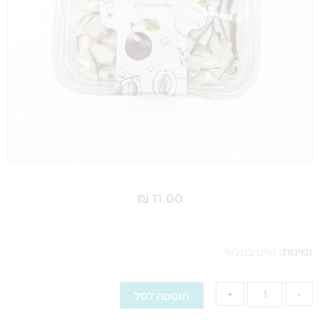
₪
11.00
כמות
של
זמינות:
קיים במלאי
רצועות
קוקוס
הוספה לסל
+
-
מיובש
-