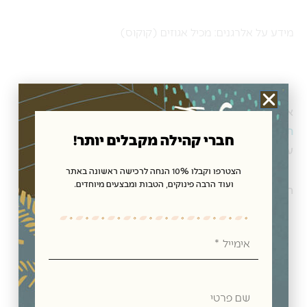
מידע על אלרגנים: מכיל אגוזים (קוקוס)
אצלנו בחנות תנובת כנרת, תוכלו לרכוש אגוזים, פירות יבשים,
תמרים
, שמן זית,
דבש
ממכוורת כנרת,
סילאן טבעי
ועוד
חברי קהילה מקבלים יותר!
עשרות מוצרים נפלאים ואיכותיים.
הצטרפו וקבלו 10% הנחה לרכישה ראשונה באתר
ועוד הרבה פינוקים, הטבות ומבצעים מיוחדים.
הזמינו בחנות האון ליין שלנו וקבלו במשלוח מהיר עד הבית.
אימייל
שם
פרטי