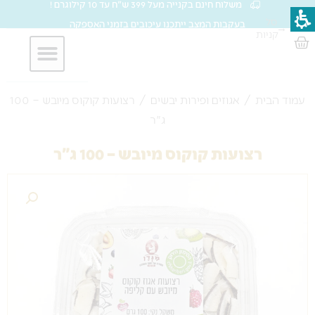
משלוח חינם בקנייה מעל 399 ש"ח עד 10 קילוגרם !
ילוג
סל
בעקבות המצב ייתכנו עיכובים בזמני האספקה
→
תוכן
קניות
עגלת
קניות
חברות וארגונים
עמוד הבית
/
אגוזים ופירות יבשים
/ רצועות קוקוס מיובש – 100
ג"ר
רצועות קוקוס מיובש – 100 ג"ר