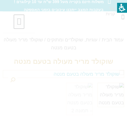
משלוח חינם בקנייה מעל 399 ש"ח עד 10 קילוגרם !
ילוג
סל
בעקבות המצב ייתכנו עיכובים בזמני האספקה
תוכן
→
קניות
עגלת
קניות
חברות וארגונים
עמוד הבית
/
עוגיות, שוקולדים ומתוקים
/ שוקולד מריר מעולה
בטעם מנטה
שוקולד מריר מעולה בטעם מנטה