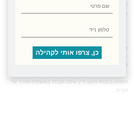
שם
השוקולדים והמוצרים של הולי קקאו זכו בפרסים בתחרויות
פרטי
בין-לאומיות.
טלפון
נייד
אצלנו בחנות תנובת כנרת, תוכלו לרכוש
אגוזים ופירות
כן, צרפו אותי לקהילה
יבשים
, תמרים,
דבש ממכוורת כנרת
,
סילאן טבעי
ועוד
עשרות מוצרים נפלאים ואיכותיים.
הזמינו בחנות האון ליין שלנו וקבלו במשלוח מהיר עד
הבית.