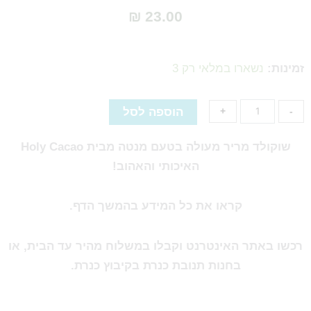
₪
23.00
כמות
של
זמינות:
נשארו במלאי רק 3
שוקולד
מריר
הוספה לסל
+
-
מעולה
בטעם
שוקולד מריר מעולה בטעם מנטה מבית Holy Cacao
מנטה
האיכותי והאהוב!
קראו את כל המידע בהמשך הדף.
רכשו באתר האינטרנט וקבלו במשלוח מהיר עד הבית, או
בחנות תנובת כנרת בקיבוץ כנרת.