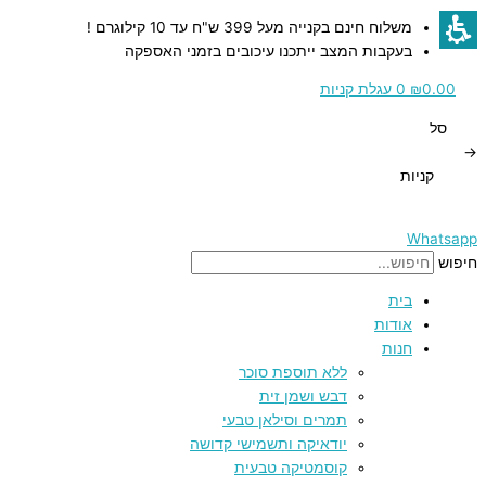
דילוג
כמות
כמות
כמות
משלוח חינם בקנייה מעל 399 ש"ח עד 10 קילוגרם !
לתוכן
של
של
של
בעקבות המצב ייתכנו עיכובים בזמני האספקה
רימון
רימון
תפוח
דקורטיבי
דקורטיבי
דקורטיבי
0.00
₪
0
עגלת קניות
לבן
מעץ
אדום
סל
עם
עם
עם
→
עלה
תבליט
תבליט
קניות
מוזהב
ירושלים
ירושלים
בזהב
בזהב
Whatsapp
חיפוש
בית
אודות
חנות
ללא תוספת סוכר
דבש ושמן זית
תמרים וסילאן טבעי
יודאיקה ותשמישי קדושה
קוסמטיקה טבעית