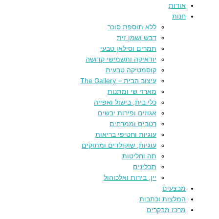
אודות
חנות
ללא תוספת סוכר
דבש ושמן זית
תמרים וסילאן טבעי
יודאיקה ותשמישי קדושה
קוסמטיקה טבעית
עיצוב הבית – The Gallery
מארזי שי ומתנות
כלי בית, בישול ואפייה
אגוזים ופירות יבשים
רטבים וממרחים
עוגיות וחטיפי בריאות
עוגיות, שוקולדים ומתוקים
תה וחליטות
תבלינים
יין, בירות ואלכוהול
מבצעים
המלצות וכתבות
מרכז מבקרים