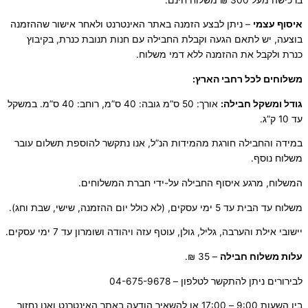
איסוף עצמי
– ניתן לבצע הזמנה באתר האינטרנט ולאחר אישור שההזמנה
בוצעה, יש לתאם הגעה וקבלת החבילה עם חנות תנובת כנרת, בקיבוץ
כנרת ולקבל את ההזמנה ללא דמי משלוח.
משלוחים לכל רחבי הארץ:
גודל ומשקל חבילה:
אורך: 50 ס”מ גובה: 40 ס”מ, רוחב: 40 ס”מ. במשקל
עד 10 ק”ג.
במידה והחבילה חורגת מהמידות הנ”ל, אנו נתקשר להוספת תשלום עובר
משלוח נוסף.
המשלוח, מרגע איסוף החבילה על-ידי חברת המשלוחים.
משלוח עד הבית עד 5 ימי עסקים, (לא כולל יום ההזמנה, שישי, שבת וחג).
יישובי אילת והערבה, גליל, גולן, עוטף עזה ויהודה ושומרון עד 7 ימי עסקים.
ע
לות משלוח חבילה
– 35 ₪.
לבירורים ניתן להתקשר לטלפון – 04-675-9678
בין השעות 9:00 – 17:00 או להשאיר הודעה באתר האינטרנט ואנו נחזור