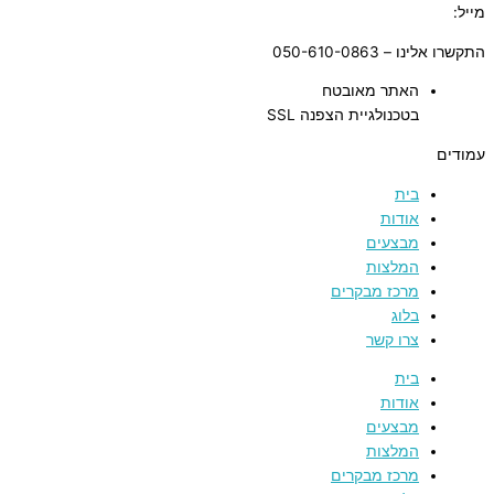
מייל:
tnuvat@kinneret.org.il
התקשרו אלינו – 050-610-0863
האתר מאובטח
בטכנולגיית הצפנה SSL
עמודים
בית
אודות
מבצעים
המלצות
מרכז מבקרים
בלוג
צרו קשר
בית
אודות
מבצעים
המלצות
מרכז מבקרים