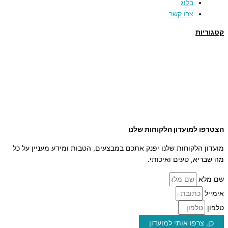
בלוג
צרו קשר
קטגוריות
תמרים
דבש
קוסמטיקה טבעית
מארזי שי
שמן זית
סילאן טבעי
ממרח תמרים
הצטרפו למועדון הלקוחות שלנו
מועדון הלקוחות שלנו יפנק אתכם במבצעים, הטבות ומידע מעניין על כל
מה שבריא, טעים ואיכותי.
שם מלא
אימייל
טלפון
כן, צרפו אותי למועדון