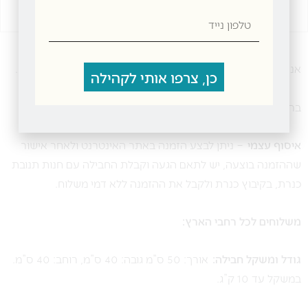
טלפון
נייד
אנחנו ב”תנובת כנרת” שמים דגש על שירות ברמה הגבוהה ביותר.
כן, צרפו אותי לקהילה
ברכישה מעל 300 ₪ משלוח חינם.
איסוף עצמי
– ניתן לבצע הזמנה באתר האינטרנט ולאחר אישור
שההזמנה בוצעה, יש לתאם הגעה וקבלת החבילה עם חנות תנובת
כנרת, בקיבוץ כנרת ולקבל את ההזמנה ללא דמי משלוח.
משלוחים לכל רחבי הארץ:
גודל ומשקל חבילה:
אורך: 50 ס”מ גובה: 40 ס”מ, רוחב: 40 ס”מ.
במשקל עד 10 ק”ג.