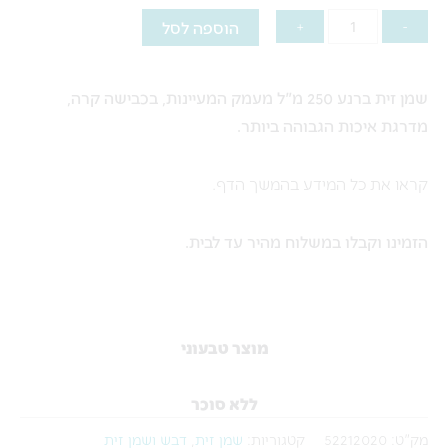
שמן
הוספה לסל
+
-
זית
ברנע
שמן זית ברנע 250 מ"ל מעמק המעיינות, בכבישה קרה,
250
מדרגת איכות הגבוהה ביותר.
מ"ל
קראו את כל המידע בהמשך הדף.
הזמינו וקבלו במשלוח מהיר עד לבית.
מוצר טבעוני
ללא סוכר
מק"ט:
52212020
קטגוריות:
שמן זית
,
דבש ושמן זית