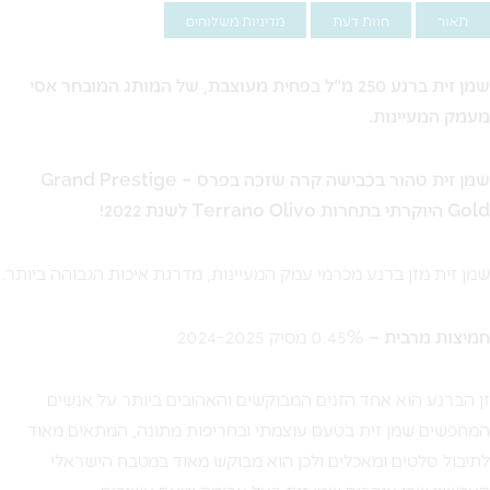
תאור
חוות דעת
מדיניות משלוחים
שמן זית ברנע 250 מ"ל בפחית מעוצבת, של המותג המובחר אסי
מעמק המעיינות.
שמן זית טהור בכבישה קרה שזכה בפרס – Grand Prestige
Gold היוקרתי בתחרות Terrano Olivo לשנת 2022!
שמן זית מזן ברנע מכרמי עמק המעיינות, מדרגת איכות הגבוהה ביותר.
חמיצות מרבית –
0.45% מסיק 2024-2025
זן הברנע הוא אחד הזנים המבוקשים והאהובים ביותר על אנשים
המחפשים שמן זית בטעם עוצמתי ובחריפות מתונה, המתאים מאוד
לתיבול סלטים ומאכלים ולכן הוא מבוקש מאוד במטבח הישראלי