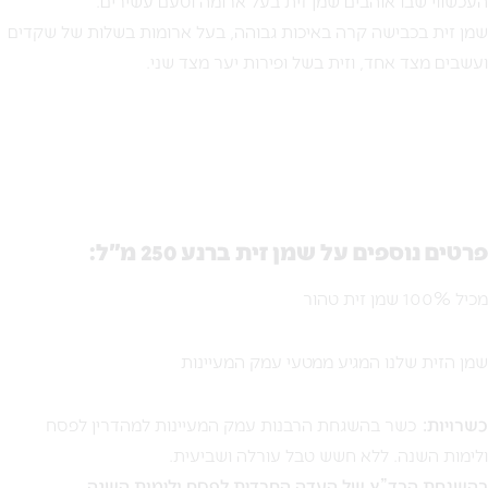
העכשווי שבו אוהבים שמן זית בעל ארומה וטעם עשירים.
שמן זית בכבישה קרה באיכות גבוהה, בעל ארומות בשלות של שקדים
ועשבים מצד אחד, וזית בשל ופירות יער מצד שני.
פרטים נוספים על שמן זית ברנע 250 מ"ל:
מכיל 100% שמן זית טהור
שמן הזית שלנו המגיע ממטעי עמק המעיינות
כשרויות:
כשר בהשגחת הרבנות עמק המעיינות למהדרין לפסח
ולימות השנה. ללא חשש טבל עורלה ושביעית.
בהשגחת הבד”ץ של העדה החרדית לפסח ולימות השנה.