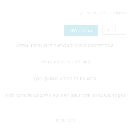
של
זמינות:
נשארו במלאי רק 1
שמן
זית
-
+
הוספה לסל
לצינו
250
שמן זית לצינו 250 מ"ל בכבישה קרה, איכותי ונפלא.
מ"ל
כשר למהדרין וכשר לפסח.
קראו את כל המידע בהמשך הדף.
ניתן לרכוש באתר שלנו ושמן הזית יגיע אליכם במשלוח עד לבית.
מוצר טבעוני