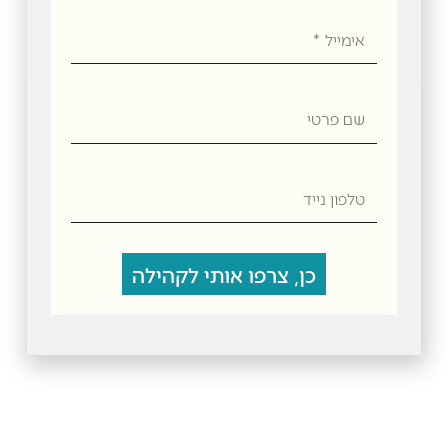
אימייל
שם
פרטי
טלפון
נייד
שמן זית ארבוסנה 100 מ"ל
כן, צרפו אותי לקהילה
₪
25.00
הוספה לסל