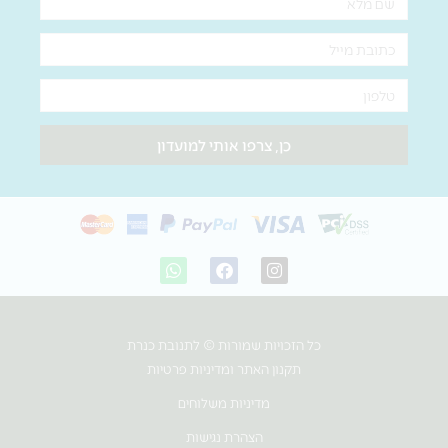
מלא
אימייל
טלפון
כן, צרפו אותי למועדון
W
F
I
h
a
n
a
c
s
t
e
t
s
b
a
כל הזכויות שמורות © לתנובת כנרת
a
o
g
p
o
r
תקנון האתר ומדיניות פרטיות
p
k
a
m
מדיניות משלוחים
הצהרת נגישות