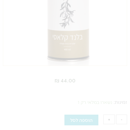
₪
44.00
כמות
של
זמינות:
נשארו במלאי רק 1
שמן
זית
-
+
הוספה לסל
Assi
בבקבוק