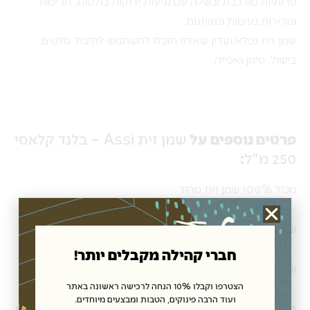
פרותיות מורכבת ובשלה עם נגיעות ירוקות בולטות. חריפות
ומרירות נעימות ומאוזנות.
שמן זית נפלא ועדין שאיתו תוכלו להשתמש לתיבול סלטים,
בישול, טיגון ואפייה.
פרטים נוספים על
שמן זית Assi – בלנד קלאסי
250 מ"ל
:
מכיל 100% שמן זית טהור
שמן הזית מגיע ממטעי עמק המעיינות
חברי קהילה מקבלים יותר!
שמן הזית מגיע בבקבוק פח מעוצב
הצטרפו וקבלו 10% הנחה לרכישה ראשונה באתר
ועוד הרבה פינוקים, הטבות ומבצעים מיוחדים.
כשרויות:
כשר בהשגחת הרבנות עמק המעיינות למהדרין לפסח