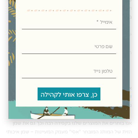
ולימות השנה. ללא חשש טבל עורלה ושביעית.
בהשגחת הבד”ץ של העדה החרדית לפסח ולימות השנה.
אימייל
יש לשמור במקום מוצל ויבש
שם
פרטי
רכשו בחנות ושמן הזית הנפלא יגיע אליכם במשלוח עד לבית.
טלפון
נייד
אצלנו בחנות תמצאו
שמן זית קורטינה בבקבוק מעוצב
,
שמן
כן, צרפו אותי לקהילה
זית ברנע בבקבוק מעוצב
וכן שמן זית טהור ואיכותי מזנים
נוספים, בבקבוק זכוכית, בפחית או בבקבוק פח מעוצב.
אנו בוחרים את המוצרים שלנו בקפידה רבה וכך גם את שמן
הזית של המותג המובחר "אסי" מעמק המעיינות – שמן איכותי