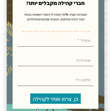
חברי קהילה מקבלים יותר!
גודל ומשקל חבילה:
אורך: 50 ס”מ גובה: 40 ס”מ, רוחב: 40 ס”מ.
הצטרפו וקבלו 10% הנחה לרכישה ראשונה באתר
ועוד הרבה פינוקים, הטבות ומבצעים מיוחדים.
במשקל עד 10 ק”ג.
במידה והחבילה חורגת מהמידות הנ”ל, אנו נתקשר להוספת תשלום
אימייל
עובר משלוח נוסף.
המשלוח, מרגע איסוף החבילה על-ידי חברת המשלוחים.
שם
פרטי
משלוח עד הבית עד 5 ימי עסקים, (לא כולל יום ההזמנה, שישי,
שבת וחג).
טלפון
נייד
יישובי אילת והערבה, גליל, גולן, עוטף עזה ויהודה ושומרון עד 7 ימי
עסקים.
כן, צרפו אותי לקהילה
ע
לות משלוח חבילה
– 35 ₪.