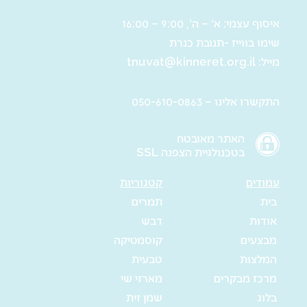
איסוף עצמי: א' – ה', 9:00 – 16:00
שימו בווייז -תנובת כנרת
מייל:
tnuvat@kinneret.org.il
התקשרו אלינו – 050-610-0863
האתר מאובטח
בטכנולגיית הצפנה SSL
עמודים
קטגוריות
בית
תמרים
אודות
דבש
מבצעים
קוסמטיקה
המלצות
טבעית
מרכז מבקרים
מארזי שי
בלוג
שמן זית