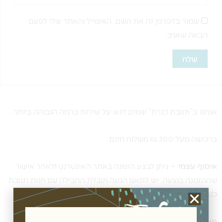
שמור בדפדפן זה את השם, האימייל והאתר שלי לפעם
הבאה שאגיב.
אנחנו ב”תנובת כנרת” שמים דגש על שירות ברמה הגבוהה ביותר.
ברכישה מעל 300 ₪ משלוח חינם.
איסוף עצמי
– ניתן לבצע הזמנה באתר האינטרנט ולאחר אישור
שההזמנה בוצעה, יש לתאם הגעה וקבלת החבילה עם חנות תנובת
כנרת, בקיבוץ כנרת ולקבל את ההזמנה ללא דמי משלוח.
משלוחים לכל רחבי הארץ: