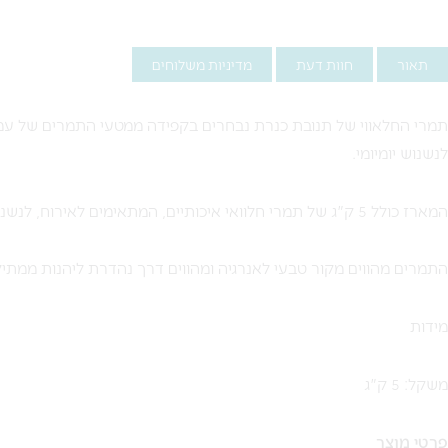
תאור
חוות דעת
מדיניות משלוחים
תמרי החלאווי של תנובת כנרת נבחרים בקפידה ממטעי התמרים של עמק 
לנשנוש יומיומי.
המארז כולל 5 ק"ג של תמרי חלוואי איכותיים, המתאימים לאירוח, לנשנוש, לשילוב במתכונים, באפייה ובמגוון שימושים קולינריים.
התמרים מהווים מקור טבעי לאנרגיה ומהווים דרך נהדרת ליהנות ממתיק
מידות
משקל: 5 ק"ג
פרטי מוצר