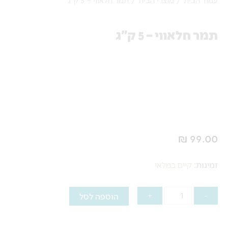
תמר חלאווי – 5 ק"ג
₪
99.00
כמות
זמינות:
קיים במלאי
של
תמר
-
+
הוספה לסל
חלאווי
–