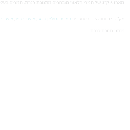
מארז 5 ק"ג של תמרי חלאווי מובחרים מתנובת כנרת. תמרים בעלי מתיקות עדינה, מרקם רך וטעם טבעי ומיוחד המתאים לכל המשפחה.
5
ק"ג
מק"ט:
53110007
קטגוריות:
תמרים וסילאן טבעי
,
מוצרי הבית
,
מוצרי ה
מותג: תנובת כנרת