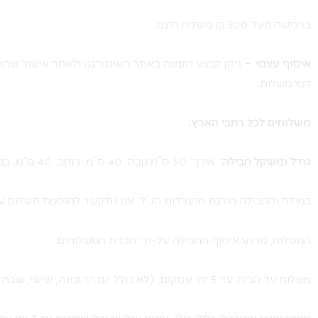
ברכישה מעל 300 ₪ משלוח חינם.
איסוף עצמי
– ניתן לבצע הזמנה באתר האינטרנט ולאחר אישור שההז
דמי משלוח.
משלוחים לכל רחבי הארץ:
גודל ומשקל חבילה:
אורך: 50 ס”מ גובה: 40 ס”מ, רוחב: 40 ס”מ. במשקל עד 10 ק”ג.
במידה והחבילה חורגת מהמידות הנ”ל, אנו נתקשר להוספת תשלום עו
המשלוח, מרגע איסוף החבילה על-ידי חברת המשלוחים.
משלוח עד הבית עד 5 ימי עסקים, (לא כולל יום ההזמנה, שישי, שבת וחג).
יישובי אילת והערבה, גליל, גולן, עוטף עזה ויהודה ושומרון עד 7 ימי עסקים.