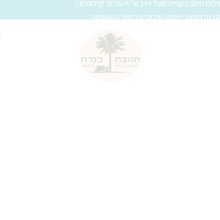
 חינם בקנייה מעל 399 ש"ח עד 10 קילוגרם !
בות המצב ייתכנו עיכובים בזמני האספקה