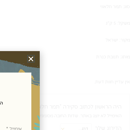
סוג: תמר חלאווי
משקל: 5 ק"ג
מקור: ישראל
מותג: תנובת כנרת
אין עדיין חוות דעת.
הצטרפ
היה הראשון לכתוב סקירה “תמר חלאווי – 5 ק"ג”
האימייל לא יוצג באתר.
שדות החובה מסומנים
*
אימייל
הדירוג שלך