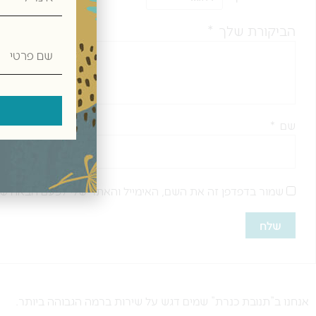
הביקורת שלך
*
שם
פרטי
שם
*
שמור בדפדפן זה את השם, האימייל והאתר שלי לפעם הבאה שא
אנחנו ב”תנובת כנרת” שמים דגש על שירות ברמה הגבוהה ביותר.