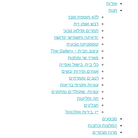
אודות
חנות
ללא תוספת סוכר
דבש ושמן זית
תמרים וסילאן טבעי
יודאיקה ותשמישי קדושה
קוסמטיקה טבעית
עיצוב הבית – The Gallery
מארזי שי ומתנות
כלי בית, בישול ואפייה
אגוזים ופירות יבשים
רטבים וממרחים
עוגיות וחטיפי בריאות
עוגיות, שוקולדים ומתוקים
תה וחליטות
תבלינים
יין, בירות ואלכוהול
מבצעים
המלצות וכתבות
מרכז מבקרים