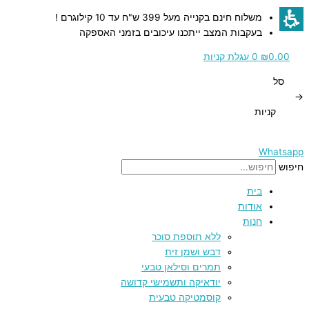
דילוג
כמות
כמות
כמות
כמות
משלוח חינם בקנייה מעל 399 ש"ח עד 10 קילוגרם !
לתוכן
של
של
של
של
בעקבות המצב ייתכנו עיכובים בזמני האספקה
תמר
תמר
תמר
ממרח
דרי
חלאווי
מג'הול
תמרים
0.00
₪
0
עגלת קניות
–
–
יבש
משובח
סל
–
5
5
ללא
→
ק"ג
ק"ג
סוכר
מארז
קניות
5
–
ק"ג
500
ג"ר
Whatsapp
חיפוש
בית
אודות
חנות
ללא תוספת סוכר
דבש ושמן זית
תמרים וסילאן טבעי
יודאיקה ותשמישי קדושה
קוסמטיקה טבעית