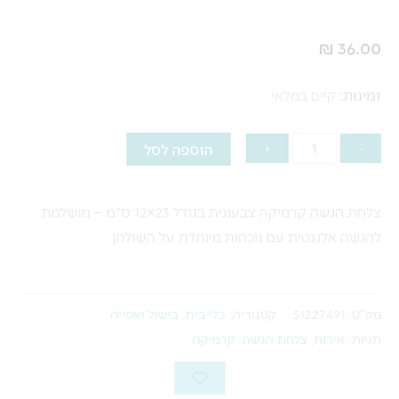
₪
36.00
כמות
זמינות:
קיים במלאי
של
23|12
הוספה לסל
+
-
צלחת
הגשה
צלחת הגשה קרמיקה צבעונית בגודל 23×12 ס"מ – מושלמת
קרמיקה
להגשה אלגנטית עם נוכחות מיוחדת על השולחן.
צבעונית
מק"ט:
51227491
קטגוריה:
כלי בית, בישול ואפייה
תגיות:
אירוח
,
צלחת הגשה
,
קרמיקה