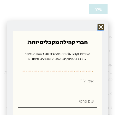
אנחנו ב”תנובת כנרת” שמים דגש על שירות ברמה הגבוהה ביותר.
חברי קהילה מקבלים יותר!
ברכישה מעל 300 ₪ משלוח חינם.
הצטרפו וקבלו 10% הנחה לרכישה ראשונה באתר
ועוד הרבה פינוקים, הטבות ומבצעים מיוחדים.
איסוף עצמי
– ניתן לבצע הזמנה באתר האינטרנט ולאחר אישור
שההזמנה בוצעה, יש לתאם הגעה וקבלת החבילה עם חנות תנובת
אימייל
כנרת, בקיבוץ כנרת ולקבל את ההזמנה ללא דמי משלוח.
משלוחים לכל רחבי הארץ:
שם
פרטי
גודל ומשקל חבילה:
אורך: 50 ס”מ גובה: 40 ס”מ, רוחב: 40 ס”מ.
במשקל עד 10 ק”ג.