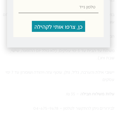
טלפון
נייד
במידה והחבילה חורגת מהמידות הנ”ל, אנו נתקשר להוספת תשלום
עובר משלוח נוסף.
כן, צרפו אותי לקהילה
המשלוח, מרגע איסוף החבילה על-ידי חברת המשלוחים.
משלוח עד הבית עד 5 ימי עסקים, (לא כולל יום ההזמנה, שישי,
שבת וחג).
יישובי אילת והערבה, גליל, גולן, עוטף עזה ויהודה ושומרון עד 7 ימי
עסקים.
ע
לות משלוח חבילה
– 35 ₪.
לבירורים ניתן להתקשר לטלפון – 04-675-9678