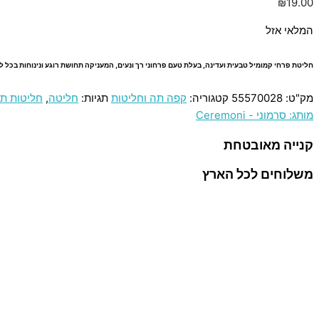
₪
19.00
המלאי אזל
חליטת פרחי קמומיל טבעית ועדינה, בעלת טעם פרחוני רך ונעים, המעניקה תחושת רוגע ונינוחות בכל 
מק"ט:
55570028
קטגוריה:
קפה תה וחליטות
תגיות:
חליטה
,
חליטות ת
מותג: סרמוני - Ceremoni
קנייה מאובטחת
משלוחים לכל הארץ