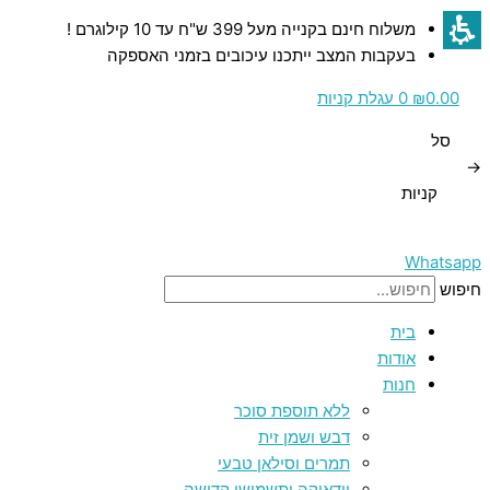
דילוג
כמות
כמות
כמות
כמות
משלוח חינם בקנייה מעל 399 ש"ח עד 10 קילוגרם !
לתוכן
של
של
של
של
בעקבות המצב ייתכנו עיכובים בזמני האספקה
Ceremonie
Ceremonie
Ceremonie
Ceremonie
–
–
–
–
0.00
₪
0
עגלת קניות
חליטת
חליטת
חליטת
חליטת
סל
תה
תה
תה
לימונית
→
ירוק
ירוק
ירוק
לואיזה
קניות
40
נענע
סנצ'ה
גנפאודר
–
גרם
מרוקאית
75
Whatsapp
גרם
חיפוש
בית
אודות
חנות
ללא תוספת סוכר
דבש ושמן זית
תמרים וסילאן טבעי
יודאיקה ותשמישי קדושה