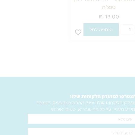
סנצ'ה
לואיזה 40 גרם
₪
19.00
₪
19.00
כמות
הוספה לסל
הוספה לסל
של
Ceremonie
Cere
–
חליטת
לימונית
לואיזה
40
גרם
צטרפו למועדון הלקוחות שלנו
ועדון הלקוחות שלנו יפנק אתכם במבצעים, הטבות
מידע מעניין על כל מה שבריא, טעים ואיכותי.
ם
לא
ימייל