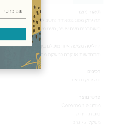
שם
תיאור מוצר
פרטי
תה ירוק מסוג גנפאודר נחשב לאחד מסוגי התה המסורת
ומשחררים טעם עשיר, מעט מעושן ומלא עומק.
החליטה מציעה איזון מושלם בין רעננות טבעית לבין ג
והתחדשות או קרה כמשקה מרענן בימי קיץ.
רכיבים
תה ירוק גנפאודר
פרטי מוצר
מותג: Ceremonie
סוג: תה ירוק
משקל: 75 גרם