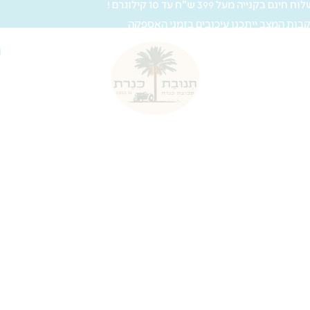
 חינם בקנייה מעל 399 ש"ח עד 10 קילוגרם !
בות המצב ייתכנו עיכובים בזמני האספקה