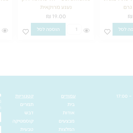
נענע מרוקאית
₪
19.00
כמות
כמות
הוספה לסל
של
של
monie
Ceremonie
–
–
חליטת
חליטת
תה
תה
ירוק
ירוק
נענע
סנצ'ה
מרוקאית
ה
עמודים
קטגוריות
מ
בית
תמרים
ו
אודות
דבש
ש
מבצעים
קוסמטיקה
מ
המלצות
טבעית
א