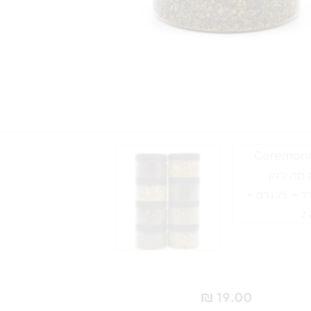
₪
19.00