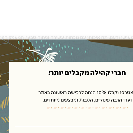
שן ורענן. תה איכותי עם נוכחות עשירה וניחוח טבעי, המעניק חווי
אופי לכל רגע ביום.
מותג: סרמוני - Ceremoni
חברי קהילה מקבלים יותר!
משלוח חינם מעל 450 ₪
ו וקבלו 10% הנחה לרכישה ראשונה באתר
ועוד הרבה פינוקים, הטבות ומבצעים מיוחדים.
ים