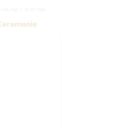
עמוד הבית
/
קפה תה ו
Ceremonie – חליטת תה ירוק גנפאודר – 75 