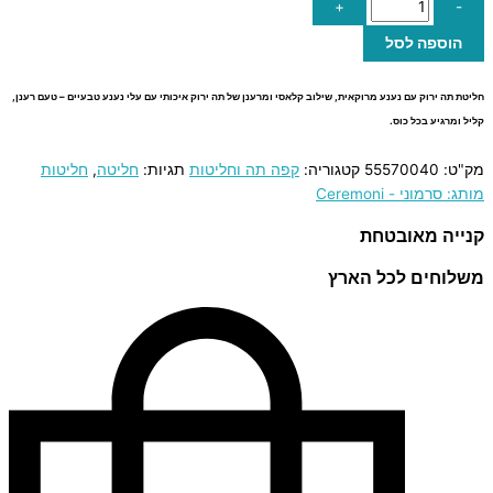
+
-
הוספה לסל
חליטת תה ירוק עם נענע מרוקאית, שילוב קלאסי ומרענן של תה ירוק איכותי עם עלי נענע טבעיים – טעם רענן,
קליל ומרגיע בכל כוס.
מק"ט:
55570040
קטגוריה:
קפה תה וחליטות
תגיות:
חליטה
,
חליטות
מותג: סרמוני - Ceremoni
קנייה מאובטחת
משלוחים לכל הארץ