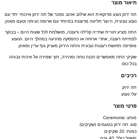
תיאור מוצר
תה ירוק נענע מרוקאית הוא שילוב אהוב ומוכר של תה ירוק איכותי יחד עם
נענע טבעית, היוצר חליטה מרעננת במיוחד עם ארומה נעימה וטעם מאוזן.
התה מציע חוויית שתייה קלילה ורעננה, מושלמת לכל שעות היום – בבוקר
לפתיחה רעננה, אחרי ארוחה או כהפסקה מרגיעה במהלך היום. הנענע
מוסיפה תחושת רעננות טבעית והתה הירוק מעניק גוף עדין ומאוזן.
שקיקי התה מאפשרים הכנה נוחה ומהירה, תוך שמירה על איכות גבוהה
בכל כוס.
רכיבים
תה ירוק
עלי נענע
פרטי מוצר
מותג: Ceremonie
סוג: תה ירוק בטעמים (שקיקים)
כמות: 20 שקיקים
משקל כולל: 40 גרם