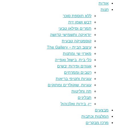
אודות
חנות
ללא תוספת סוכר
דבש ושמן זית
תמרים וסילאן טבעי
יודאיקה ותשמישי קדושה
קוסמטיקה טבעית
עיצוב הבית – The Gallery
מארזי שי ומתנות
כלי בית, בישול ואפייה
אגוזים ופירות יבשים
רטבים וממרחים
עוגיות וחטיפי בריאות
עוגיות, שוקולדים ומתוקים
תה וחליטות
תבלינים
יין, בירות ואלכוהול
מבצעים
המלצות וכתבות
מרכז מבקרים