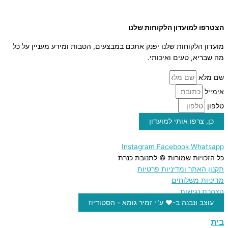
ממרח תמרים
הצטרפו למועדון הלקוחות שלנו
מועדון הלקוחות שלנו יפנק אתכם במבצעים, הטבות ומידע מעניין על כל
מה שבריא, טעים ואיכותי.
שם מלא
אימייל
טלפון
כן, צרפו אותי למועדון
Instagram
Facebook
Whatsapp
כל הזכויות שמורות © לתנובת כנרת
תקנון האתר ומדיניות פרטיות
מדיניות משלוחים
הצהרת נגישות
עוצב ונבנה ב-♥︎ ע"י זמיר גומא - הסטודיוז
בית