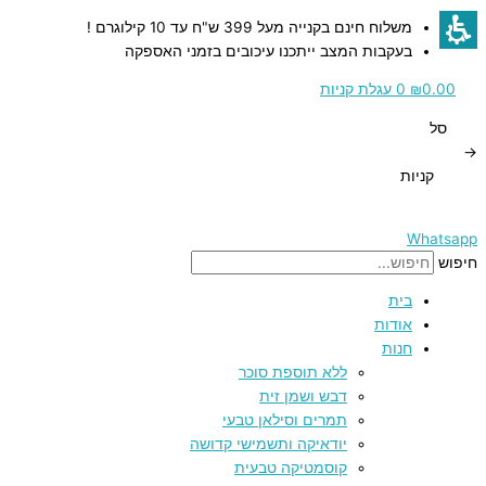
דילוג
כמות
כמות
כמות
כמות
כמות
משלוח חינם בקנייה מעל 399 ש"ח עד 10 קילוגרם !
לתוכן
של
של
של
של
של
בעקבות המצב ייתכנו עיכובים בזמני האספקה
Ceremonie
Ceremonie
Ceremonie
Ceremonie
Ceremonie
–
–
–
–
-
0.00
₪
0
עגלת קניות
חליטת
חליטת
חליטת
חליטת
חליטת
סל
תה
תה
תה
לימונית
לימונית
→
ירוק
ירוק
ירוק
ונענע
לואיזה
קניות
35
40
נענע
סנצ'ה
גנפאודר
–
גרם
גרם
מרוקאית
75
Whatsapp
גרם
חיפוש
בית
אודות
חנות
ללא תוספת סוכר
דבש ושמן זית
תמרים וסילאן טבעי
יודאיקה ותשמישי קדושה
קוסמטיקה טבעית