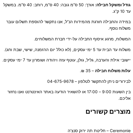
גודל ומשקל חבילה:
אורך: 50 ס”מ גובה: 40 ס”מ, רוחב: 40 ס”מ. במשקל
עד 10 ק”ג.
במידה והחבילה חורגת מהמידות הנ”ל, אנו נתקשר להוספת תשלום עובר
משלוח נוסף.
המשלוח, מרגע איסוף החבילה על-ידי חברת המשלוחים.
משלוח עד הבית עד 5 ימי עסקים, (לא כולל יום ההזמנה, שישי, שבת וחג).
יישובי אילת והערבה, גליל, גולן, עוטף עזה ויהודה ושומרון עד 7 ימי עסקים.
ע
לות משלוח חבילה
– 35 ₪.
לבירורים ניתן להתקשר לטלפון – 04-675-9678
בין השעות 9:00 – 17:00 או להשאיר הודעה באתר האינטרנט ואנו נחזור
אליכם.
מוצרים קשורים
Ceremonie – חליטת תה ירוק סנצ'ה