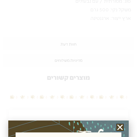
סוג: מסורתית / עם גבעולים
משקל נקי: 500 גרם
ארץ ייצור: ארגנטינה
חוות דעת
מדיניות משלוחים
מוצרים קשורים